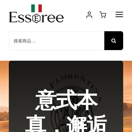
意式本
真，邂逅