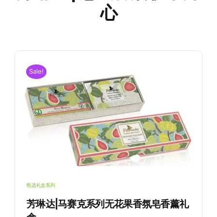
心
Sale!
氛
芳琳达|马赛克系列野玫瑰香氛
皂
意式香氛皂
甄选礼盒系列
芳琳达|马赛克系列无花果香氛皂香薰礼