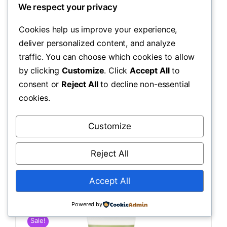
We respect your privacy
加入购物车
Cookies help us improve your experience,
deliver personalized content, and analyze
traffic. You can choose which cookies to allow
Next
by clicking
Customize
. Click
Accept All
to
1
2
consent or
Reject All
to decline non-essential
cookies.
Customize
斐诺 | 品质斐然，一诺百
Reject All
年
Accept All
Powered by
Sale!