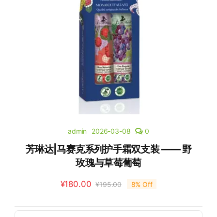
admin
2026-03-08
0
芳琳达|马赛克系列护手霜双支装 —— 野
玫瑰与草莓葡萄
¥
180.00
¥
195.00
8% Off