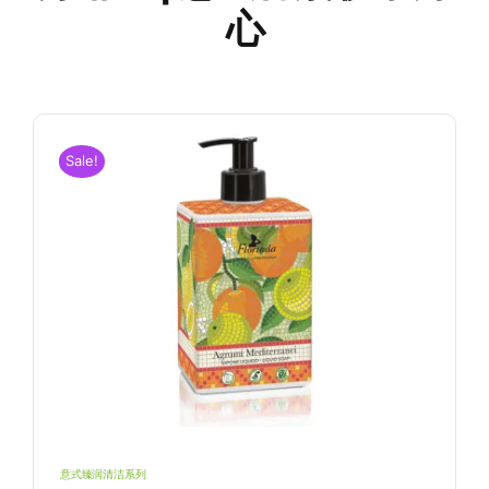
心
Sale!
沐
芳琳达|马赛克系列护手霜6支
装
手体臻润系列
甄选礼盒系列
意式臻润清洁系列