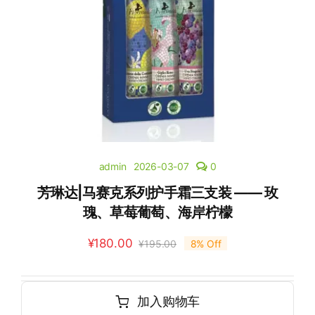
admin
2026-03-07
0
芳琳达|马赛克系列护手霜三支装 —— 玫
瑰、草莓葡萄、海岸柠檬
¥
180.00
¥
195.00
8% Off
加入购物车