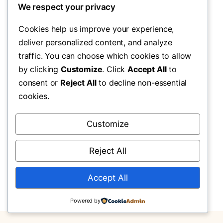
斐诺|奢华礼品盒 托斯卡纳无花果液体
We respect your privacy
皂与沐浴露
Cookies help us improve your experience,
Stylish puffer jacket to keep you warm
deliver personalized content, and analyze
traffic. You can choose which cookies to allow
¥
65.00
by clicking
Customize
. Click
Accept All
to
consent or
Reject All
to decline non-essential
加入购物车
cookies.
Customize
Reject All
Previous
1
2
Accept All
Powered by