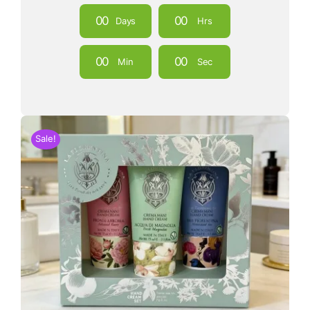
0
0
0
0
Days
Hrs
0
0
0
0
Min
Sec
Sale!