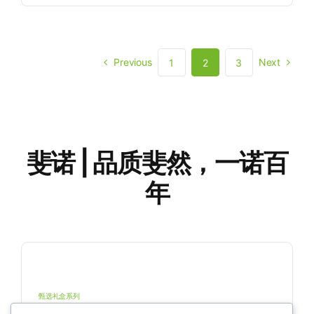
Previous
Next
1
2
3
斐诺 | 品质斐然，一诺百
年
甄选礼盒系列