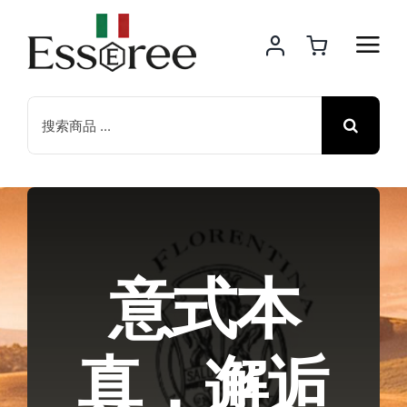
意式本
真，邂逅