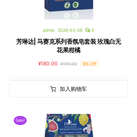
admin
2026-03-08
0
芳琳达| 马赛克系列香氛皂套装 玫瑰白无
花果柑橘
¥
180.00
¥
195.00
8% Off
加入购物车
Sale!