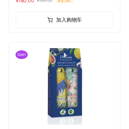
¥
180.00
¥
195.00
8% Off
原
当
价
前
为：
价
加入购物车
¥195.00。
格
为：
¥180.00。
Sale!
行