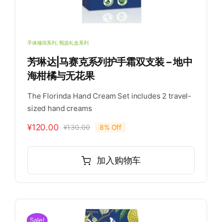
手体臻润系列
,
甄选礼盒系列
芳琳达|马赛克系列护手霜双支装 – 地中
海柑橘与无花果
The Florinda Hand Cream Set includes 2 travel-
sized hand creams
¥
120.00
¥
130.00
8% Off
原
当
价
前
为：
价
加入购物车
¥130.00。
格
为：
¥120.00。
Sale!