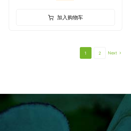
原
当
价
前
为：
价
加入购物车
¥145.00。
格
为：
¥135.00。
Next
1
2