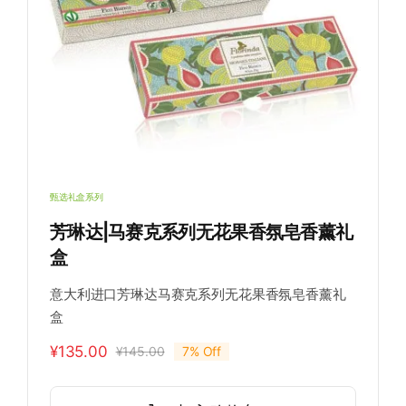
氛
甄选礼盒系列
芳琳达|马赛克系列无花果香氛皂香薰礼
盒
意大利进口芳琳达马赛克系列无花果香氛皂香薰礼
盒
¥
135.00
¥
145.00
7% Off
原
当
价
前
为：
价