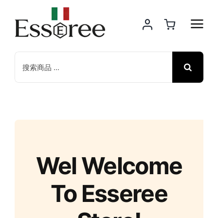
Skip
to
content
Search
for:
Wel Welcome
To Esseree