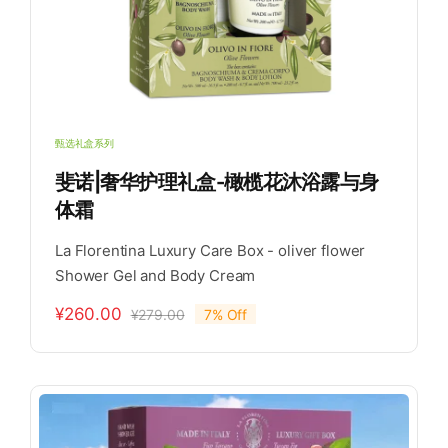
甄选礼盒系列
斐诺|奢华护理礼盒-橄榄花沐浴露与身
体霜
La Florentina Luxury Care Box - oliver flower
Shower Gel and Body Cream
¥
260.00
¥
279.00
7% Off
原
当
价
前
为：
价
¥279.00。
格
为：
¥260.00。