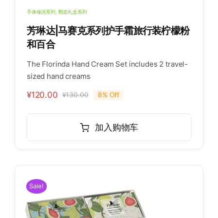
手体臻润系列
,
甄选礼盒系列
芳琳达|马赛克系列护手霜旅行装柠檬粉
和百合
The Florinda Hand Cream Set includes 2 travel-
sized hand creams
¥
120.00
¥
130.00
8% Off
原
当
价
前
为：
价
加入购物车
¥130.00。
格
为：
¥120.00。
Sale!