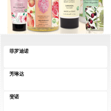
菲罗迪诺
Out of stock
Sale!
芳琳达
Out of stock
Sale!
斐诺
Out of stock
Sale!