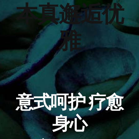
本真邂逅优
雅
意式呵护 疗愈
身心