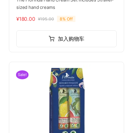
sized hand creams
¥
180.00
¥
195.00
8% Off
原
当
价
前
为：
价
加入购物车
¥195.00。
格
为：
¥180.00。
Sale!
支