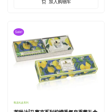
加入购物车
¥145.00。
格
为：
¥135.00。
Sale!
皂
甄选礼盒系列