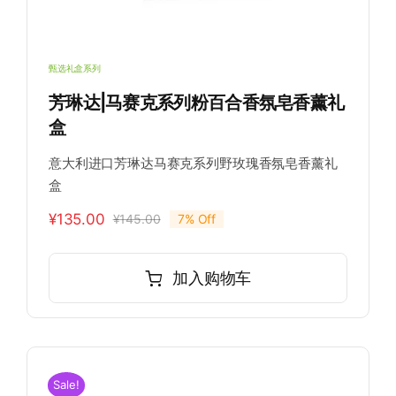
甄选礼盒系列
芳琳达|马赛克系列粉百合香氛皂香薰礼
盒
意大利进口芳琳达马赛克系列野玫瑰香氛皂香薰礼
盒
¥
135.00
¥
145.00
7% Off
原
当
价
前
为：
价
加入购物车
¥145.00。
格
为：
¥135.00。
Sale!