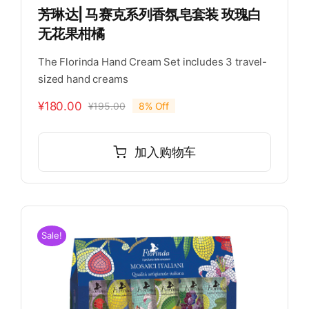
芳琳达| 马赛克系列香氛皂套装 玫瑰白
无花果柑橘
The Florinda Hand Cream Set includes 3 travel-
sized hand creams
¥
180.00
¥
195.00
8% Off
原
当
价
前
为：
价
加入购物车
¥195.00。
格
为：
¥180.00。
Sale!
支