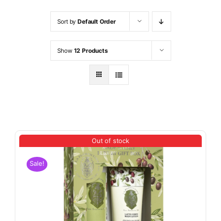
5
Sort by
Default Order
Show
12 Products
Out of stock
Sale!
沐