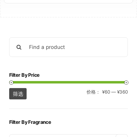
Search
for:
Filter By Price
价格：
¥60
—
¥360
最
最
筛选
低
高
价
价
格
格
Filter By Fragrance