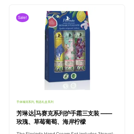
Sale!
支
岸
手体臻润系列
,
甄选礼盒系列
芳琳达|马赛克系列护手霜三支装 ——
玫瑰、草莓葡萄、海岸柠檬
The Florinda Hand Cream Set includes 3travel-