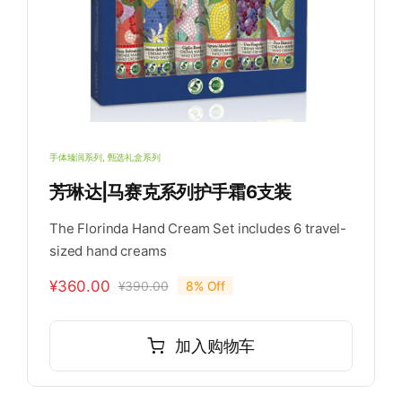
手体臻润系列
,
甄选礼盒系列
芳琳达|马赛克系列护手霜6支装
The Florinda Hand Cream Set includes 6 travel-
sized hand creams
¥
360.00
¥
390.00
8% Off
原
当
价
前
为：
价
加入购物车
¥390.00。
格
为：
¥360.00。