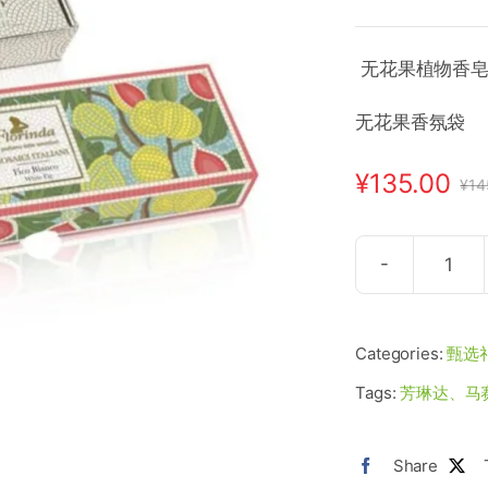
无花果植物香
无花果
¥
135.00
¥
14
芳
琳
达|
Categories:
甄选
马
Tags:
芳琳达、马
赛
克
Share
系