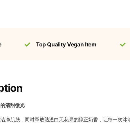
列
无
花
果
香
e
Top Quality Vegan Item
氛
皂
香
薰
礼
ption
盒
数
量
海的清甜微光
柔洁净肌肤，同时释放熟透白无花果的醇正奶香，让每一次沐