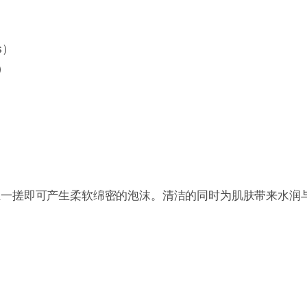
s）
s）
轻一搓即可产生柔软绵密的泡沫。清洁的同时为肌肤带来水润