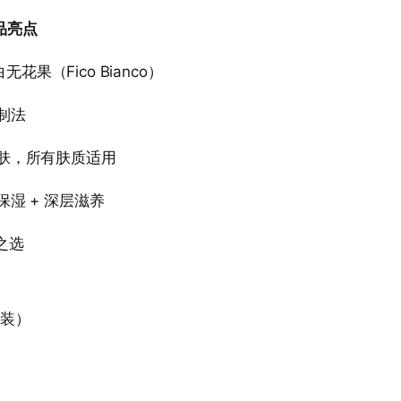
产品亮点
白无花果（Fico Bianco）
制法
亲肤，所有肤质适用
保湿 + 深层滋养
之选
块装）