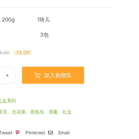
皂 200g 1块儿
香氛袋 3包
5.00
7% Off
原
当
价
前
为：
价
加入购物车
¥145.00。
格
为：
¥135.00。
礼盒系列
赛克、无花果、香氛皂、香薰、礼盒
Tweet
Pinterest
Email