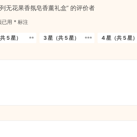
系列无花果香氛皂香薰礼盒” 的评价者
项已用
*
标注
共 5 星）
3 星（共 5 星）
4 星（共 5 星