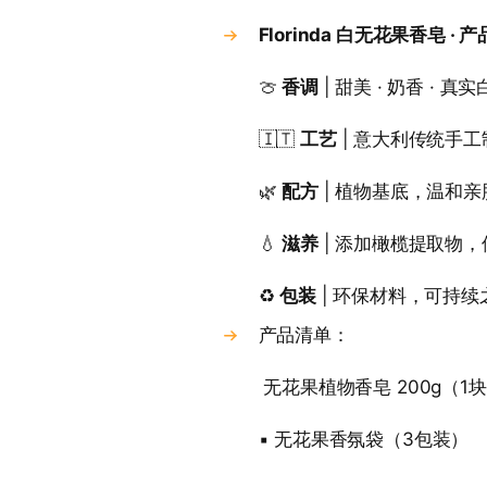
Florinda 白无花果香皂 · 
🍈
香调
| 甜美 · 奶香 · 真实
🇮🇹
工艺
| 意大利传统手工
🌿
配方
| 植物基底，温和
💧
滋养
| 添加橄榄提取物，
♻️
包装
| 环保材料，可持续
产品清单：
无花果植物香皂 200g（1
▪ 无花果香氛袋（3包装）