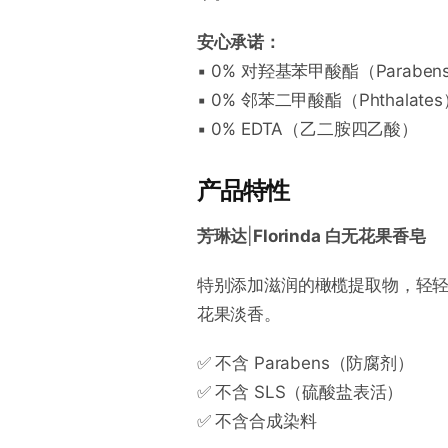
安心承诺：
▪️ 0% 对羟基苯甲酸酯（Paraben
▪️ 0% 邻苯二甲酸酯（Phthalate
▪️ 0% EDTA（乙二胺四乙酸）
产品特性
芳琳达
|
Florinda 白无花果香皂
特别添加滋润的橄榄提取物，轻
花果淡香。
✅ 不含 Parabens（防腐剂）
✅ 不含 SLS（硫酸盐表活）
✅ 不含合成染料