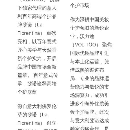
个护市场
下独家代理的意大
利百年高端个护品
作为深耕中国美妆
牌斐诺（La
个护领域的新锐企
Florentina） 重磅
业，沃力途
亮相，以百年意式
（VOLITOO） 聚焦
匠心美学与天然香
国际优质品牌引进
氛个护实力，开启
与本土化运营，凭
品牌中国市场全新
借成熟的渠道布
篇章。
百年意式传
局、专业的品牌运
承，斐诺诠释高端
营能力与敏锐的市
个护底蕴
场洞察力，成功引
进多个海外优质美
源自意大利佛罗伦
妆个护品牌。此次
萨的斐诺（La
与意大利斐诺达成
Florentina） 创立
独家战略合作，是