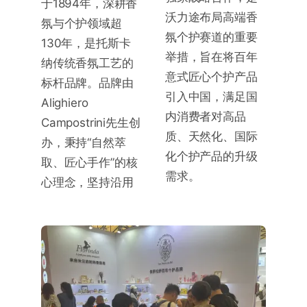
于1894年，深耕香
沃力途布局高端香
氛与个护领域超
氛个护赛道的重要
130年，是托斯卡
举措，旨在将百年
纳传统香氛工艺的
意式匠心个护产品
标杆品牌。品牌由
引入中国，满足国
Alighiero
内消费者对高品
Campostrini先生创
质、天然化、国际
办，秉持“自然萃
化个护产品的升级
取、匠心手作”的核
需求。
心理念，坚持沿用