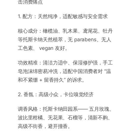
击消费痛点
1. 配方：天然纯净，适配敏感与安全需求
核心成分：橄榄油、乳木果、鸢尾花、牡丹
等托斯卡纳天然植萃，无 parabens、无人
工色素、 vegan 友好。
功效精准：清洁力适中、保湿修护强，手工
皂泡沫绵密易冲洗，适配中国消费者对 “温
和不紧绷 + 留香持久” 的诉求。
2. 香氛：高级小众，卡位嗅觉经济
调香风格：托斯卡纳田园系—— 五月玫瑰、
波比里柑橘、无花果、石榴等，清新不齁、
高级不街香，避开撞香。