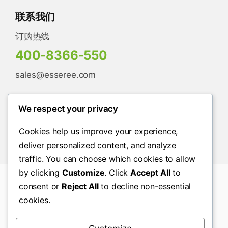
联系我们
订购热线
400-8366-550
sales@esseree.com
We respect your privacy
Cookies help us improve your experience,
deliver personalized content, and analyze
traffic. You can choose which cookies to allow
by clicking
Customize
. Click
Accept All
to
consent or
Reject All
to decline non-essential
© Copyright2026© 2026 沃力途 |
京ICP备
cookies.
18017542号