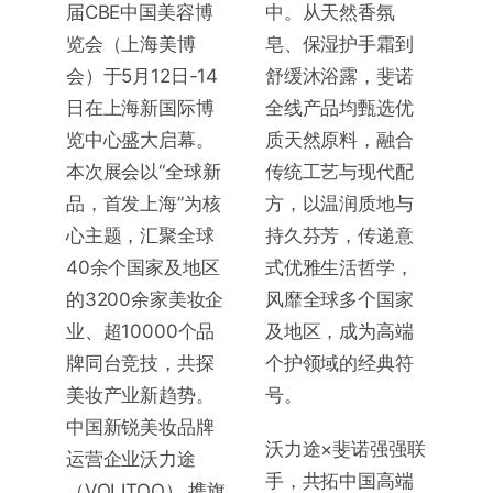
届CBE中国美容博
中。从天然香氛
览会（上海美博
皂、保湿护手霜到
会）于5月12日-14
舒缓沐浴露，斐诺
日在上海新国际博
全线产品均甄选优
览中心盛大启幕。
质天然原料，融合
本次展会以“全球新
传统工艺与现代配
品，首发上海”为核
方，以温润质地与
心主题，汇聚全球
持久芬芳，传递意
40余个国家及地区
式优雅生活哲学，
的3200余家美妆企
风靡全球多个国家
业、超10000个品
及地区，成为高端
牌同台竞技，共探
个护领域的经典符
美妆产业新趋势。
号。
中国新锐美妆品牌
沃力途×斐诺强强联
运营企业沃力途
手，共拓中国高端
（VOLITOO） 携旗