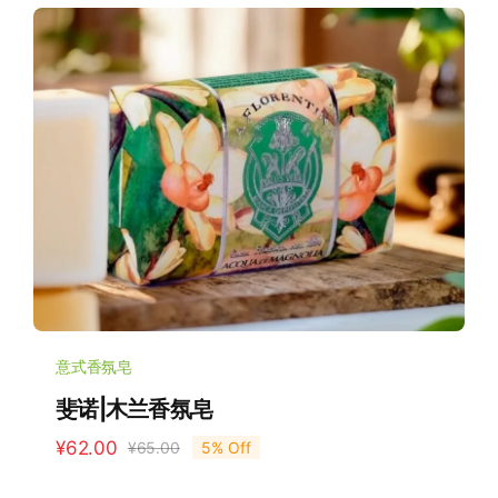
意式香氛皂
斐诺|木兰香氛皂
¥
62.00
¥
65.00
5% Off
原
当
价
前