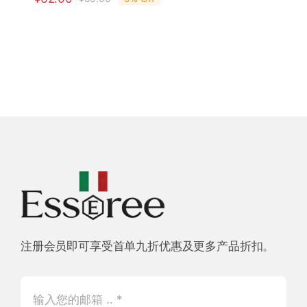
原
当
价
前
为：
价
¥65.00。
格
为：
¥62.00。
注册会员即可享受首单九折优惠及更多产品折扣。