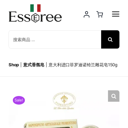
Skip
to
content
Search
for:
Shop
意式香氛皂
意大利进口菲罗迪诺铃兰雕花皂150g
Sale!