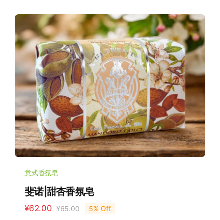
为：
价
¥65.00。
格
为：
¥62.00。
意式香氛皂
斐诺|甜杏香氛皂
¥
62.00
¥
65.00
5% Off
原
当