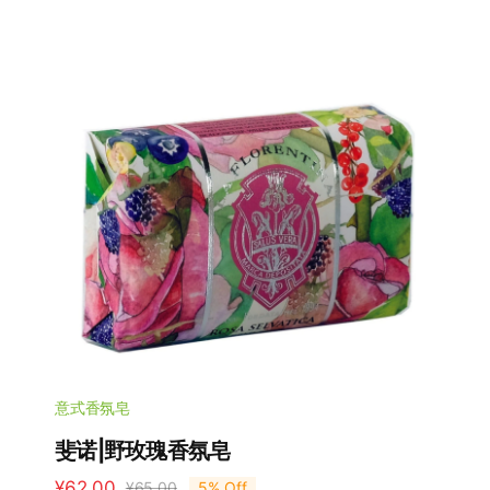
价
前
为：
价
¥65.00。
格
为：
¥62.00。
意式香氛皂
斐诺|野玫瑰香氛皂
¥
62.00
¥
65.00
5% Off