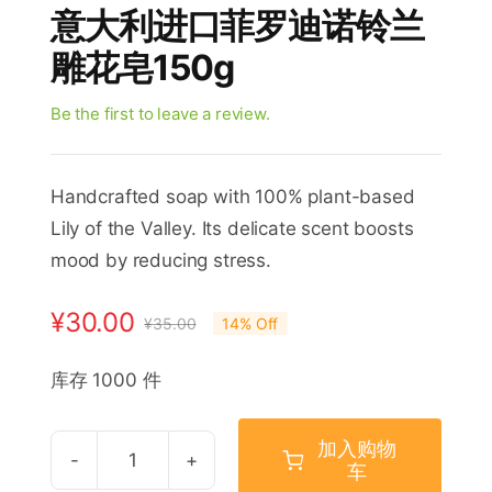
意大利进口菲罗迪诺铃兰
雕花皂150g
Be the first to leave a review.
Handcrafted soap with 100% plant-based
Lily of the Valley. Its delicate scent boosts
mood by reducing stress.
¥
30.00
¥
35.00
14% Off
原
当
价
前
库存 1000 件
为：
价
¥35.00。
格
加入购物
为：
车
意
¥30.00。