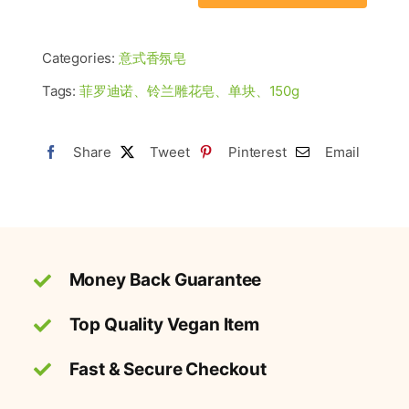
大
利
Categories:
意式香氛皂
进
口
Tags:
菲罗迪诺、铃兰雕花皂、单块、150g
菲
罗
Share
Tweet
Pinterest
Email
迪
诺
铃
兰
雕
Money Back Guarantee
花
Top Quality Vegan Item
皂
150g
Fast & Secure Checkout
数
量