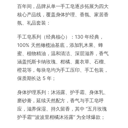
百年间，品牌从单一手工皂逐步拓展为四大
核心产品线，覆盖身体护理、香氛、家居香
氛、礼品套装：
手工皂系列（经典核心）：130 年经典，
100% 天然橄榄油基底，添加乳木果、蜂
蜜、植物精油，温和清洁、深层滋养，香气
涵盖托斯卡纳玫瑰、柑橘、薰衣草、石榴、
橙花等，每块皂均为手工压印、手工包装，
保质期长达 5 年；
身体护理系列：沐浴露、护手霜、身体乳、
磨砂膏，延续天然配方，香气与手工皂呼
应，滋养保湿、持久留香，其中 “五月玫瑰
护手霜”“波波里柑橘沐浴露” 为全球爆款；