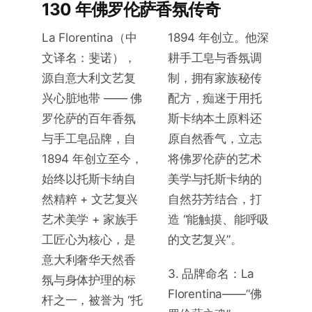
130 年佛罗伦萨香氛传奇
La Florentina（中
1894 年创立。他深
文译名：斐诺），
耕手工皂与香氛调
源自意大利文艺复
制，拥有家族秘传
兴心脏地带 —— 佛
配方，痴迷于用托
罗伦萨的百年香氛
斯卡纳本土原料还
与手工皂品牌，自
原自然香气，立志
1894 年创立至今，
将佛罗伦萨的艺术
始终以托斯卡纳自
美学与托斯卡纳的
然精粹 + 文艺复兴
自然芬芳结合，打
艺术美学 + 家族手
造 “能触摸、能呼吸
工匠心为核心，是
的文艺复兴”。
意大利奢华天然香
3. 品牌命名：La
氛与身体护理的标
Florentina——“佛
杆之一，被誉为 “托