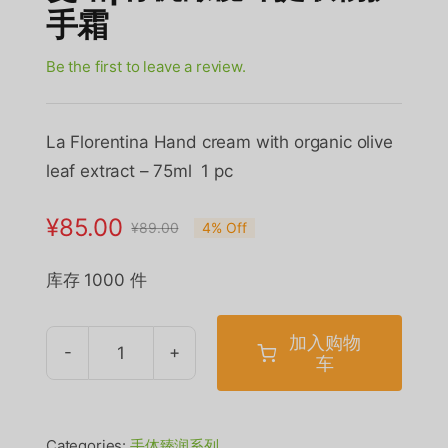
手霜
Be the first to leave a review.
La Florentina Hand cream with organic olive
leaf extract – 75ml 1 pc
¥
85.00
¥
89.00
4% Off
原
当
价
前
库存 1000 件
为：
价
¥89.00。
格
加入购物
为：
车
斐
¥85.00。
诺|
有
Categories:
手体臻润系列