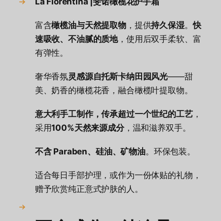
La Florentina |斐诺橄榄花护手霜
富含
橄榄油与天然提取物
，提供
持久保湿
。
快
速吸收、不油腻的质地
，使用后双手柔软、富
有弹性。
奢华香氛
灵感源自托斯卡纳田园风光
——甜
美、奶香的橄榄花香，融合橄榄叶提取物。
意大利手工制作，传承超过一个世纪的工艺
，
采用
100%天然来源成分
，温和滋养双手。
不含 Paraben、硅油、矿物油
。环保包装。
适合每日手部护理，或作为一份体贴的礼物，
赠予欣赏纯正意式护肤的人。