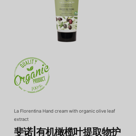
La Florentina Hand cream with organic olive leaf
extract
斐诺|有机橄榄叶提取物护