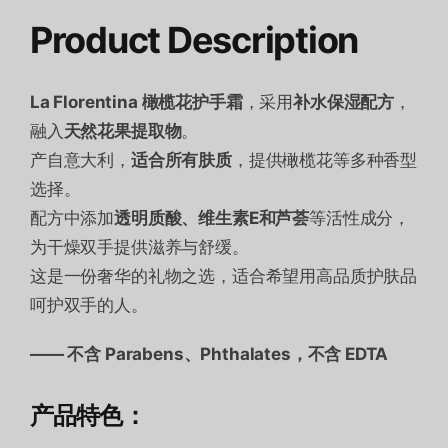
Product Description
La Florentina 橄榄花护手霜
，采用
补水保湿配方
，
融入
天然花果提取物
。
产自意大利，
适合所有肤质
，提供橄榄花等多种香型
选择。
配方中添加
透明质酸、维生素E和芦荟
等活性成分，
为干燥双手提供滋养与舒缓。
这是一份奢华的礼物之选，适合希望用高品质护肤品
呵护双手的人。
—— 不含 Parabens、Phthalates，不含 EDTA
产品特色：