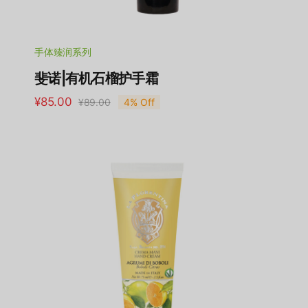
手体臻润系列
斐诺|有机石榴护手霜
¥
85.00
¥
89.00
4% Off
原
当
价
前
为：
价
¥89.00。
格
为：
¥85.00。