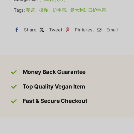
机
橄
Tags:
斐诺、橄榄、护手霜、意大利进口护手霜
榄
叶
Share
Tweet
Pinterest
Email
提
取
物
护
手
Money Back Guarantee
霜
Top Quality Vegan Item
数
量
Fast & Secure Checkout