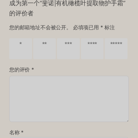
成为第一个“斐诺|有机橄榄叶提取物护手霜”
的评价者
您的邮箱地址不会被公开。
必填项已用
*
标注
1 星
2 星
3 星
4 星
5 星
（共 5
（共 5
（共 5
（共 5
（共 5
星）
星）
星）
星）
星）
您的评价
*
名称
*