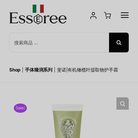
Skip
to
content
Search
for:
Shop
手体臻润系列
斐诺|有机橄榄叶提取物护手霜
Sale!