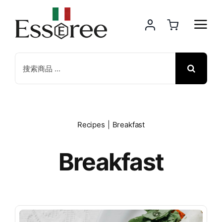
Skip
to
content
Search
for:
Recipes
Breakfast
Breakfast