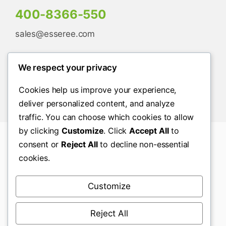
400-8366-550
sales@esseree.com
We respect your privacy
Cookies help us improve your experience,
deliver personalized content, and analyze
traffic. You can choose which cookies to allow
by clicking
Customize
. Click
Accept All
to
consent or
Reject All
to decline non-essential
© Copyright2026© 2026 沃力途 |
京ICP备
cookies.
18017542号
Customize
Reject All
EssEree 产品为 100% 植物来源，对人类健康和环境均
安全。