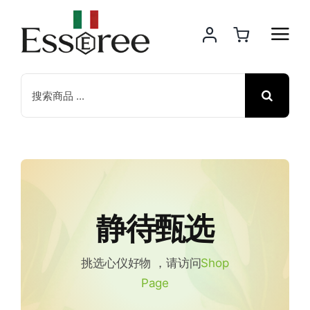
Skip
to
content
Search
for:
静待甄选
挑选心仪好物 ，请访问
Shop
Page